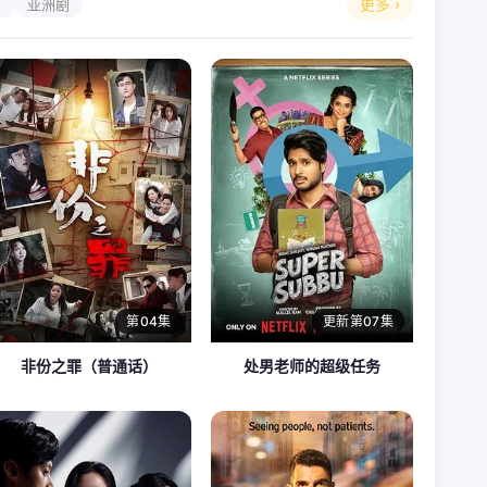
更多 ›
剧
亚洲剧
第04集
更新第07集
非份之罪（普通话）
处男老师的超级任务