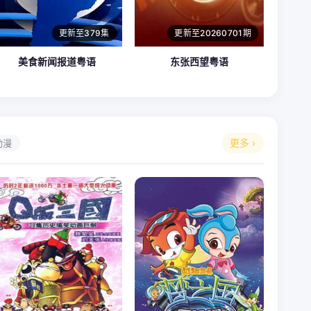
更新至379集
更新至20260701期
美食新闻报道粤语
东张西望粤语
更多 ›
动漫