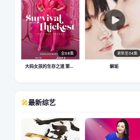
全08集
更新至04集
大码女孩的生存之道 第三季
解垢
🎤
最新综艺