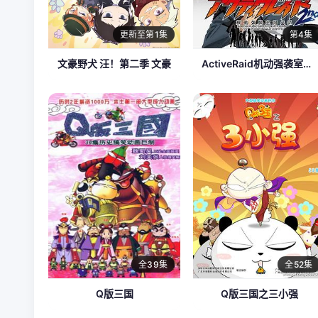
更新至第1集
第4集
文豪野犬 汪！第二季 文豪
ActiveRaid机动强袭室第八组第二季
全39集
全52集
Q版三国
Q版三国之三小强