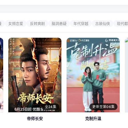
漫
女频恋爱
反转爽剧
脑洞悬疑
年代穿越
古装仙侠
现代都
全24集
更新至第06集
帝师长安
克制升温