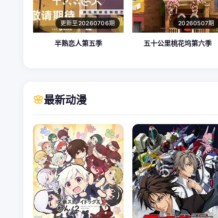
更新至20260706期
20260507期
半熟恋人第五季
五十公里桃花坞第六季
🌸
最新动漫