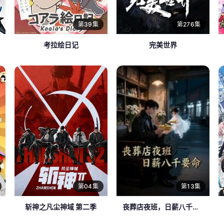
第39集
第276集
考拉绘日记
完美世界
第04集
第13集
斩神之凡尘神域 第二季
丧葬店夜班，日薪八千要命