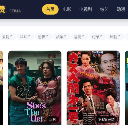
费
.
首页
电影
电视剧
综艺
动漫
FEIMA
爱情片
科幻片
恐怖片
战争片
喜剧片
纪录片
剧情片
正片
第8集完结