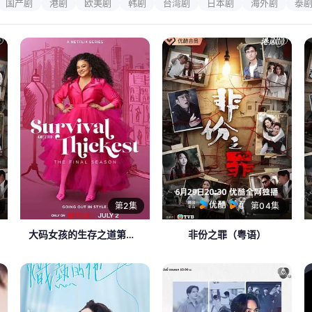
国产剧
港剧
欧美剧
韩剧
台湾剧
日本剧
海外剧
泰
第2集
第04集
大码女孩的生存之道第三季
非份之罪（粤语）