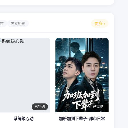
更多 ›
市
爽文短剧
已完结
已完结
系统级心动
加班加到下辈子-都市日常