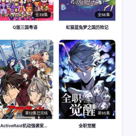
全39集
全56集
Q版三国粤语
虹猫蓝兔梦之国历险记
第12集已完结
第95集
ActiveRaid机动强袭室第八组
全职觉醒