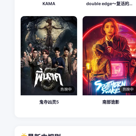
KAMA
double edge～复活的男人
热映中
热映中
鬼寺凶灵5
南部诡影