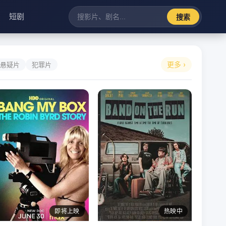
短剧
搜索
更多 ›
悬疑片
犯罪片
即将上映
热映中