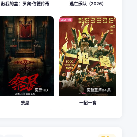
敲我的盒：罗宾·伯德传奇
逃亡乐队（2026）
更新HD
更新至第04集
祭屋
一招一食