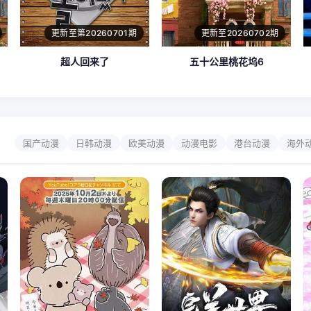
更新至第20260701期
更新至20260702期
超人回来了
五十公里桃花坞6
国产动漫
日韩动漫
欧美动漫
动漫电影
港台动漫
海外